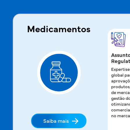
Medicamentos
Assunt
Regulat
Expertise
global pa
aprovaçõ
produtos
de merca
gestão do
otimizan
comercial
no merca
Saiba mais