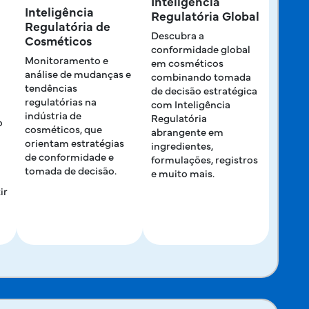
Inteligência
Inteligência
Regulatória Global
Regulatória de
Descubra a
Cosméticos
conformidade global
Monitoramento e
em cosméticos
análise de mudanças e
combinando tomada
tendências
de decisão estratégica
regulatórias na
com Inteligência
indústria de
Regulatória
o
cosméticos, que
abrangente em
orientam estratégias
ingredientes,
de conformidade e
formulações, registros
tomada de decisão.
e muito mais.
ir