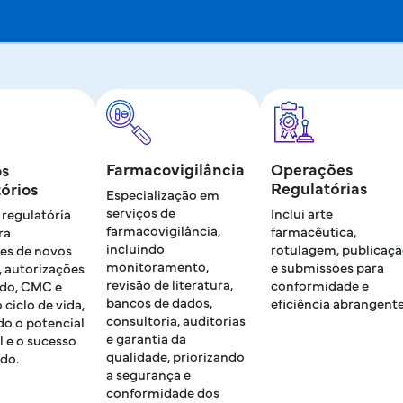
Farmacovigilância
Operações
os
Regulatórias
órios
Especialização em
serviços de
Inclui arte
 regulatória
farmacovigilância,
farmacêutica,
ra
incluindo
rotulagem, publicaç
es de novos
monitoramento,
e submissões para
, autorizações
revisão de literatura,
conformidade e
do, CMC e
bancos de dados,
eficiência abrangente
 ciclo de vida,
consultoria, auditorias
do o potencial
e garantia da
 e o sucesso
qualidade, priorizando
do.
a segurança e
conformidade dos