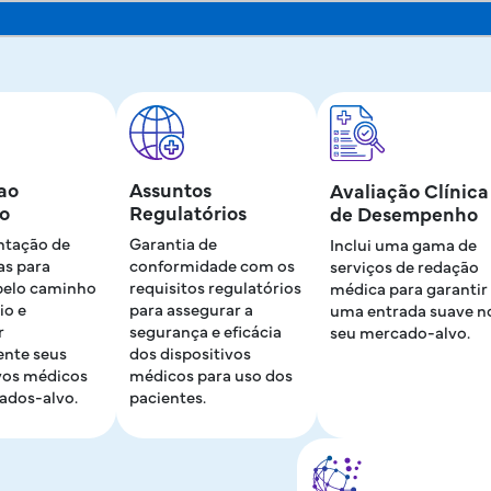
ao
Assuntos
Avaliação Clínica
o
Regulatórios
de Desempenho
tação de
Garantia de
Inclui uma gama de
as para
conformidade com os
serviços de redação
pelo caminho
requisitos regulatórios
médica para garantir
io e
para assegurar a
uma entrada suave n
r
segurança e eficácia
seu mercado-alvo.
ente seus
dos dispositivos
ivos médicos
médicos para uso dos
ados-alvo.
pacientes.