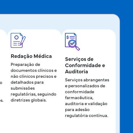
Redação Médica
Serviços de
Preparação de
Conformidade e
documentos clínicos e
Auditoria
não clínicos precisos e
Serviços abrangentes
detalhados para
ão
e personalizados de
submissões
conformidade
regulatórias, seguindo
farmacêutica,
diretrizes globais.
s.
auditoria e validação
para adesão
regulatória contínua.