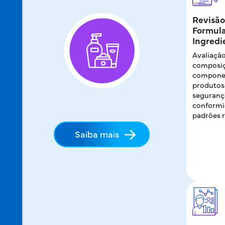
Revisão
Formul
Ingredi
Avaliação
composiç
compone
produtos 
segurança
conformi
padrões r
Saiba mais