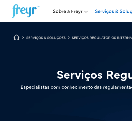
Skip to main content
Main navigation
Sobre a Freyr
Serviços & Solu
Breadcrumb
SERVIÇOS & SOLUÇÕES
SERVIÇOS REGULATÓRIOS INTERNA
Serviços Regu
Especialistas com conhecimento das regulamentaç