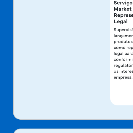
Serviço
Market 
Repres
Legal
Supervis
lançamen
produtos
como rep
legal par
conform
regulatór
os intere
empresa.