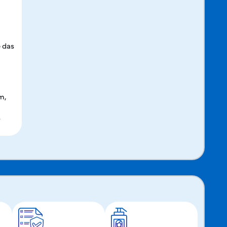
 das
m,
.