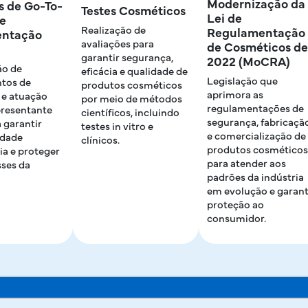
Modernização da
s de Go-To-
Testes Cosméticos
Lei de
e
Realização de
Regulamentação
entação
avaliações para
de Cosméticos de
garantir segurança,
2022 (MoCRA)
ão de
eficácia e qualidade de
Legislação que
tos de
produtos cosméticos
aprimora as
 e atuação
por meio de métodos
regulamentações de
resentante
científicos, incluindo
segurança, fabricaçã
a garantir
testes in vitro e
e comercialização de
idade
clínicos.
produtos cosméticos
ia e proteger
para atender aos
sses da
padrões da indústria
em evolução e garant
proteção ao
consumidor.