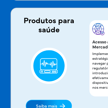
Produtos para
saúde
Acesso 
Mercad
Implemen
estratégi
navegar 
regulatór
introduzi
efetivam
disposit
nos merc
Saiba mais