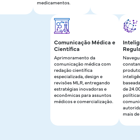
medicamentos.
Comunicação Médica e
Inteli
Científica
Regula
Aprimoramento da
Navegue
comunicação médica com
constan
redação científica
produto
especializada, design e
inteligê
revisões MLR, entregando
baseada
estratégias inovadoras e
de 24.0
econômicas para assuntos
políticas
médicos e comercialização.
comuni
autorid
mais de