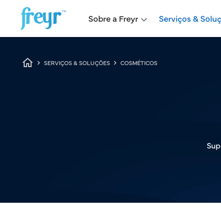
Skip to main content
Main navigation
Sobre a Freyr
Serviços & Solu
Breadcrumb
SERVIÇOS & SOLUÇÕES
COSMÉTICOS
Supo