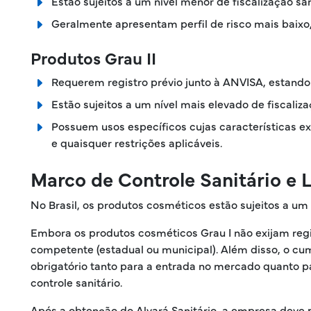
Estão sujeitos a um nível menor de fiscalização sani
Geralmente apresentam perfil de risco mais baixo,
Produtos Grau II
Requerem registro prévio junto à ANVISA, estando 
Estão sujeitos a um nível mais elevado de fiscaliza
Possuem usos específicos cujas características 
e quaisquer restrições aplicáveis.
Marco de Controle Sanitário e
No Brasil, os produtos cosméticos estão sujeitos a um
Embora os produtos cosméticos Grau I não exijam regis
competente (estadual ou municipal). Além disso, o c
obrigatório tanto para a entrada no mercado quanto pa
controle sanitário.
Após a obtenção do Alvará Sanitário, a empresa deve pr