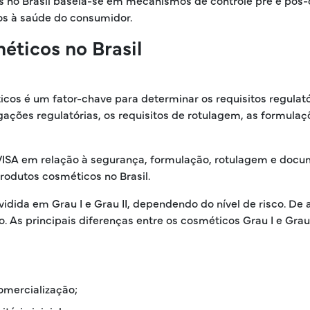
s no Brasil baseia-se em mecanismos de controle pré e pós-
os à saúde do consumidor.
éticos no Brasil
icos é um fator-chave para determinar os requisitos regulatór
gações regulatórias, os requisitos de rotulagem, as formula
ISA em relação à segurança, formulação, rotulagem e docume
odutos cosméticos no Brasil.
ividida em Grau I e Grau II, dependendo do nível de risco.
o. As principais diferenças entre os cosméticos Grau I e Grau
omercialização;